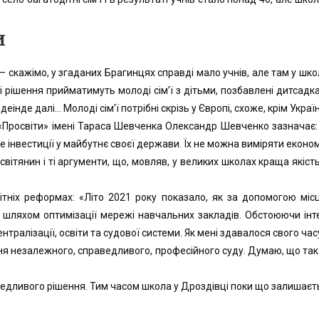
и
— скажімо, у згаданих Брагинцях справді мало учнів, але там у школ
 рішення прийматимуть молоді сім’ї з дітьми, позбавлені дитсадка
нде далі… Молоді сім’ї потрібні скрізь у Європі, схоже, крім Україн
ї «Просвіти» імені Тараса Шевченка Олександр Шевченко зазначає
 це інвестиції у майбутнє своєї держави. Їх не можна виміряти еконо
ітянин і ті аргументи, що, мовляв, у великих школах краща якість 
тніх реформах: «Літо 2021 року показало, як за допомогою міс
л шляхом оптимізації мережі навчальних закладів. Обстоюючи інт
тралізації, освіти та судової системи. Як мені здавалося свого ча
ння незалежного, справедливого, професійного суду. Думаю, що так м
ведливого рішення. Тим часом школа у Дроздівці поки що залишаєт