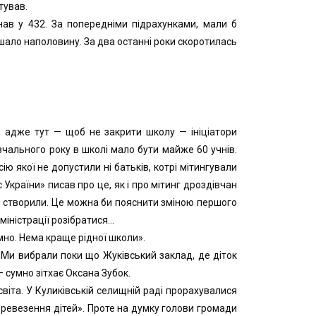
тував.
ав у 432. За попередніми підрахунками, мали б
ншало наполовину. За два останні роки скоротилась
, адже тут — щоб не закрити школу — ініціатори
авчального року в школі мало бути майже 60 учнів.
ю якої не допустили ні батьків, котрі мітингували
України» писав про це, як і про мітинг дроздівчан
Не створили. Це можна би пояснити зміною першого
іністрації розібратися…
мно. Нема краще рідної школи».
 «Ми вибрали поки що Жуківський заклад, де діток
 сумно зітхає Оксана Зубок.
віта. У Куликівській селищній раді прорахувалися
еревезення дітей». Проте на думку голови громади