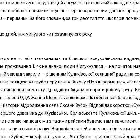
 свою маленьку школу, але цей аргумент навчальний заклад не вря
лах області понизили ступінь. Першовересневий дзвінок пролун
50 — першачки. За його словами, за три десятиліття школярів поме
ьше дітей, ніж минулого чи позаминулого року.
едь не по всіх телеканалах та більшості всеукраїнських видань
ійне проживання. І, як не дивно, люди відгукнулися — на початок н
ній заклад закрили — рішенням Куликівської селищної ради, на сесі
вано поліцією як грубе порушення Закону «Про інформацію». «Голос 
ля вивчення ситуації у Дроздівці обіцяли створити робочу групу. 
ця голови ОДА Жанна Шерстюк лишилася. Як і обіцянка обласної адм
ініціаторки відродження села Оксани Зубок. Відповідає коротко: «Су
ршого дзвоника до Жуківської, Орлівської та Куликівської шкіл.
Але не знаю, чи довго ми з такими рейсами будемо там навчатися», —
чекали з сьомої ранку. Відповідно, дітей довелося піднімати вдос
Оксана Зубок, — комфортні умови… Автобус не пристосований для п