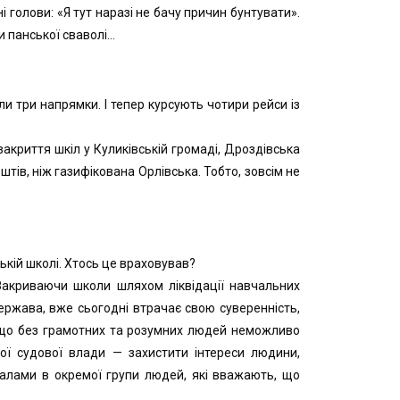
і голови: «Я тут наразі не бачу причин бунтувати».
и панської сваволі…
ли три напрямки. І тепер курсують чотири рейси із
закриття шкіл у Куликівській громаді, Дроздівська
в, ніж газифікована Орлівська. Тобто, зовсім не
ькій школі. Хтось це враховував?
«Закриваючи школи шляхом ліквідації навчальних
держава, вже сьогодні втрачає свою суверенність,
, що без грамотних та розумних людей неможливо
ої судової влади — захистити інтереси людини,
салами в окремої групи людей, які вважають, що