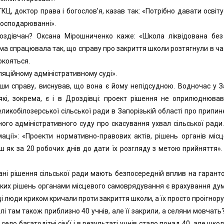
, доктор права і богослов’я, казав так: «Потрібно давати освіт
господарюванні».
здівчан? Оксана Мірошниченко каже: «Школа ліквідована без
а спрацювала так, що справу про закриття школи розтягнули в часі
окояться.
яційному адміністративному суді».
ши справу, виснував, що вона є йому непідсудною. Водночас у За
які, зокрема, є і в Дроздівці: проект рішення не оприлюднюва
икобілозерської сільської ради в Запорізькій області про припине
ого адміністративного суду про скасування ухвал сільської ради.
мації»: «Проекти нормативно-правових актів, рішень органів міс
к за 20 робочих днів до дати їх розгляду з метою прийняття». (
вані рішення сільської ради мають безпосередній вплив на гаран
аких рішень органами місцевого самоврядування є врахування ду
ці люди криком кричали проти закриття школи, а їх просто проігнор
лі там також приблизно 40 учнів, але її закрили, а селяни мовчать
ело багатодітні сім’ї і в результаті учнів стало понад 40, але шк