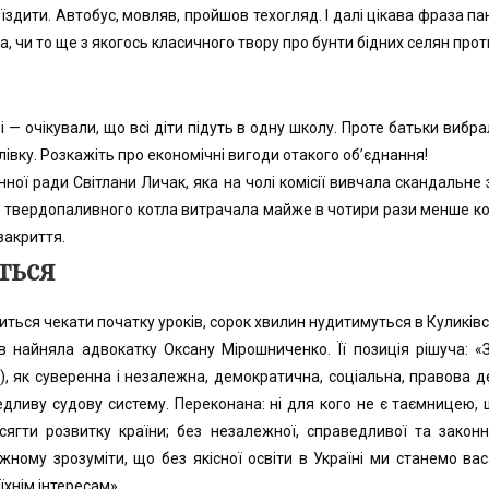
 їздити. Автобус, мовляв, пройшов техогляд. І далі цікава фраза пан
а, чи то ще з якогось класичного твору про бунти бідних селян прот
 — очікували, що всі діти підуть в одну школу. Проте батьки вибра
рлівку. Розкажіть про економічні вигоди отакого об’єднання!
нної ради Світлани Личак, яка на чолі комісії вивчала скандальне 
твердопаливного котла витрачала майже в чотири рази менше кошті
закриття.
яться
ться чекати початку уроків, сорок хвилин нудитимуться в Куликівс
ів найняла адвокатку Оксану Мірошниченко. Її позиція рішуча: 
ії), як суверенна і незалежна, демократична, соціальна, правова 
ведливу судову систему. Переконана: ні для кого не є таємницею
ягти розвитку країни; без незалежної, справедливої та законн
ному зрозуміти, що без якісної освіти в Україні ми станемо ва
хнім інтересам».