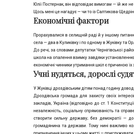
Юлії Постернак, він відповідає вимогам — їй же не
Щось мені це нагадує — чи то із Салтикова-Щедрін
Економічні фактори
Прорахувалися в селищній раді й у іншому питанні
села — два в Куликівку і по одному в Жуківку та О
До речі, за словами депутатки Чернігівської райо
школа на опалення взимку завдяки установленню 
економічні чинники утримання шкіл є причиною їх 
Учні нудяться, дорослі суд
У Жуківці дроздівським дітям понад годину доводи
Дроздівська громада для захисту своїх інтерес
закладів, Україна (відповідно до ст. 1 Конституц
незалежність, соціальну спрямованість та спра
створити сильну державу; без демократії — дос
громадянина та держави. Тому нині важливо кож
призначення інших у цьому житті — прислужувати ї