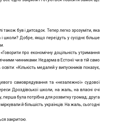
і також був і дитсадок. Тепер легко зрозуміти, яка
 і школи? Добре, якщо переїдуть у сусіднє більше
и.
: «Говорити про економічну доцільність утримання
мічними чинниками. Недарма в Естонії чи в тій само
освіти: «Кількість медалей у випускників показує,
цевого самоврядування та «незалежної» судової
ереси Дроздівської школи, на жаль, на власні очі
су, перша була потрібна для розвитку громад; друга
іркували й більшість українців. На жаль, сьогодні
ься закритою.