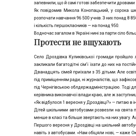
запевнили, що й самі готові забезпечити дровами
Як повідомив Микола Конопацький, у сорока шко
розпочати навчання 96 500 учнів. З них понад 8 8
і кількість першокласників — на понад 950.
Водночас загалом в Україні нині за парти сіло біл
Протести не вщухають
Село Дроздівка Куликівської громади пройшло л
закликали багатодітні сім’ї їхати до них на пост
Дванадцять сімей приїхали з 35 дітьми. Але освіт
під приміщенням ради, ні журналістів, що зафіксо
під Чернігівською облдержадміністрацією. Тоді д
керівника виконавчої влади краю, але ж заступни
«Як відбулося 1 вересня у Дроздівці?» — питаю в 
Дітей шкільними автобусами розвезли на свята пе
менше в класі та більше звертають на них увагу. 
Першого вересня у Дроздівці на шкільний автобус 
навіть з автобусами. «Нам обіцяли нові, — каже 