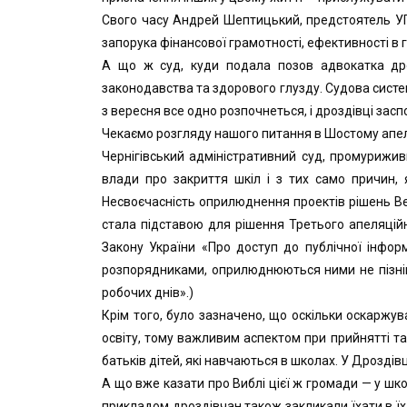
Свого часу Андрей Шептицький, предстоятель УГКЦ
запорука фінансової грамотності, ефективності в 
А що ж суд, куди подала позов адвокатка дро
законодавства та здорового глузду. Судова систем
з вересня все одно розпочнеться, і дроздівці засп
Чекаємо розгляду нашого питання в Шостому апел
Чернігівський адміністративний суд, промурижив
влади про закриття шкіл і з тих само причин, 
Несвоєчасність оприлюднення проектів рішень Вел
стала підставою для рішення Третього апеляційн
Закону України «Про доступ до публічної інфор
розпорядниками, оприлюднюються ними не пізніш я
робочих днів».)
Крім того, було зазначено, що оскільки оскаржу
освіту, тому важливим аспектом при прийнятті т
батьків дітей, які навчаються в школах. У Дроздів
А що вже казати про Виблі цієї ж громади — у шко
прикладом дроздівчан також закликали їхати в їх с