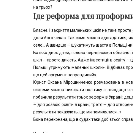
на трьох?
Іде реформа для проформ
Власне, і закриття маленьких шкіл не таке просте 
доля його чекає. Так само можна здогадатися, які
село… А швидше — шукатимуть щастя в Польщі чи деі
Батько двох дітей, голова чернігівської обласно
шкіл — просто дикість. Адже інвестиції в освіту —
Польщі утримують маленькі школи». Відбиває просв
що цей аргумент неправдивий».
Юрист Оксана Мірошниченко розчарована в нові
системи можна виконати політику з ліквідації сі
побачила результати трьох реформ в Україні: децен
— для розвою освіти в країні; третя — для створе
результати показують, що ми помилялися…»
Вона переконана, що в судах таки доб’ється спра