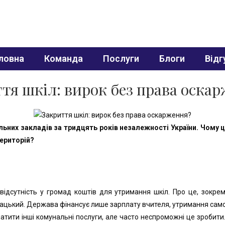
ловна
Команда
Послуги
Блоги
Відг
тя шкіл: вирок без права оска
ьних закладів за тридцять років незалежності України. Чому ц
територій?
ідсутність у громад коштів для утримання шкіл. Про це, зокрема
ацький. Держава фінансує лише зарплату вчителя, утримання само
латити інші комунальні послуги, але часто неспроможні це зробити