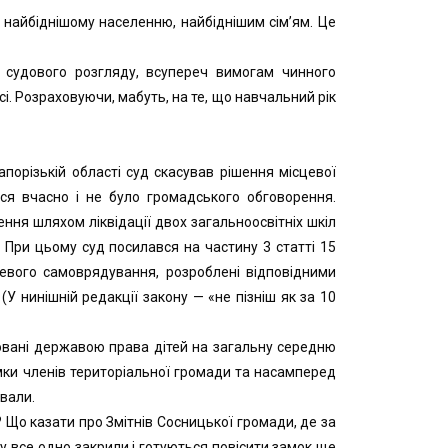
у найбіднішому населенню, найбіднішим сім’ям. Це
 судового розгляду, всупереч вимогам чинного
. Розраховуючи, мабуть, на те, що навчальний рік
порізькій області суд скасував рішення місцевої
вся вчасно і не було громадського обговорення.
ння шляхом ліквідації двох загальноосвітніх шкіл
 При цьому суд посилався на частину 3 статті 15
цевого самоврядування, розроблені відповідними
У нинішній редакції закону — «не пізніш як за 10
товані державою права дітей на загальну середню
мки членів територіальної громади та насамперед
ували.
? Що казати про Змітнів Сосницької громади, де за
олу все одно закрили і готуються повісити замок ще