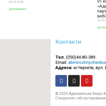
01 к
08.04.2026
«Ад
Детальніше »
парт
веб
23.03.
Детал
Контакти
Тел.
(050)44-80-389
Email:
abmiroshnychenko
Адреса:
м.Чернігів, вул.
© 2025 Адвокатське бюро Mir
Створення і обслуговування