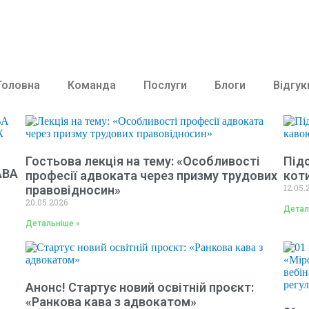
Головна
Команда
Послуги
Блоги
Відгук
Гостьова лекція на тему: «Особливості
Під
АВА
професії адвоката через призму трудових
кот
12.05.
правовідносин»
20.05.2026
Детал
Детальніше »
Анонс! Стартує новий освітній проєкт:
«Ранкова кава з адвокатом»