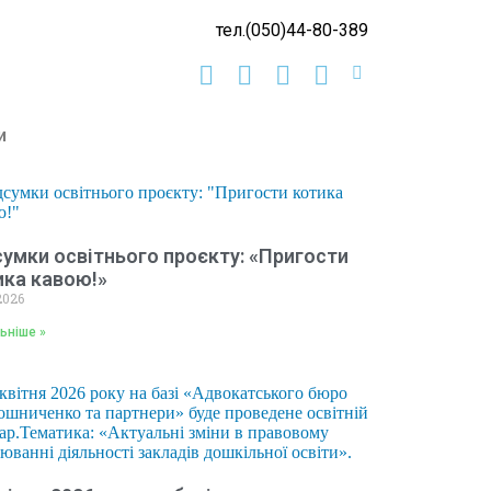
тел.(050)44-80-389
и
сумки освітнього проєкту: «Пригости
ика кавою!»
2026
ьніше »