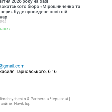
вітня 2026 року на базі
вокатського бюро «Мірошниченко та
нери» буде проведене освітній
інар
2026
ьніше »
@gmail.com
 Василя Тарновського, б.16
oshnychenko & Partners в Чернігові |
 сайтів
:
Novik.top