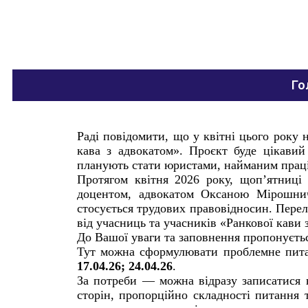
Го
Раді повідомити, що у квітні цього року
кава з адвокатом». Проєкт буде цікавий 
планують стати юристами, найманим праці
Протягом квітня 2026 року, щоп’ятниці
доцентом, адвокатом Оксаною Мірошнич
стосується трудових правовідносин. Перелі
від учасниць та учасників «Ранкової кави 
До Вашої уваги та заповнення пропонуєть
Тут можна сформулювати проблемне питанн
17.04.26; 24.04.26
.
За потреби — можна відразу записатися н
сторін, пропорційно складності питання т