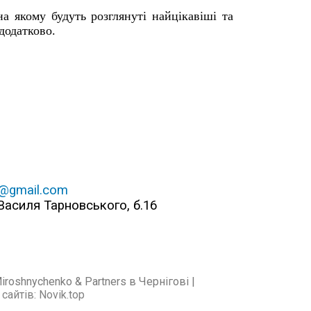
на якому будуть розглянуті найцікавіші та
додатково.
@gmail.com
 Василя Тарновського, б.16
oshnychenko & Partners в Чернігові |
 сайтів
:
Novik.top