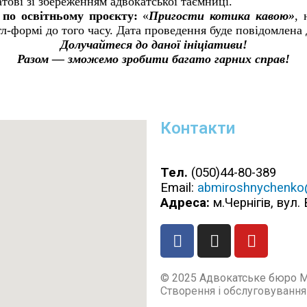
ові зі збереженням адвокатської таємниці.
 по освітньому проєкту:
«
Пригости котика кавою»
, 
л-формі до того часу. Дата проведення буде повідомлена 
Долучайтеся до даної ініціативи!
Разом — зможемо зробити багато гарних справ!
Контакти
Тел.
(050)44-80-389
Email:
abmiroshnychenko
Адреса:
м.Чернігів, вул.
© 2025 Адвокатське бюро Mir
Створення і обслуговування