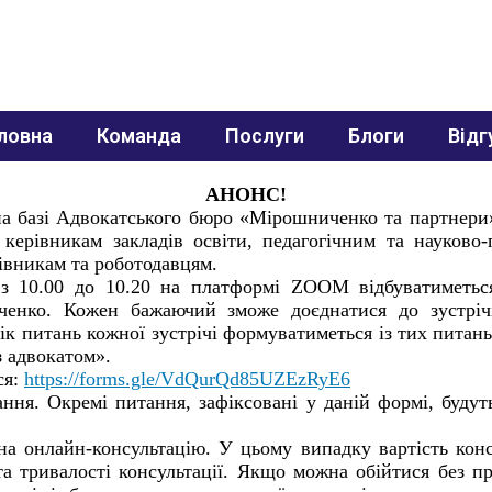
ловна
Команда
Послуги
Блоги
Відг
АНОНС!
 на базі Адвокатського бюро «Мірошниченко та партнери»
керівникам закладів освіти, педагогічним та науково-
вникам та роботодавцям.
 з 10.00 до 10.20 на платформі
ZOOM
відбуватиметьс
енко. Кожен бажаючий зможе доєднатися до зустрічі,
к питань кожної зустрічі формуватиметься із тих питань,
з адвокатом».
ся:
https://forms.gle/VdQurQd85UZEzRyE6
я. Окремі питання, зафіксовані у даній формі, будуть
а онлайн-консультацію. У цьому випадку вартість конс
а тривалості консультації. Якщо можна обійтися без пр