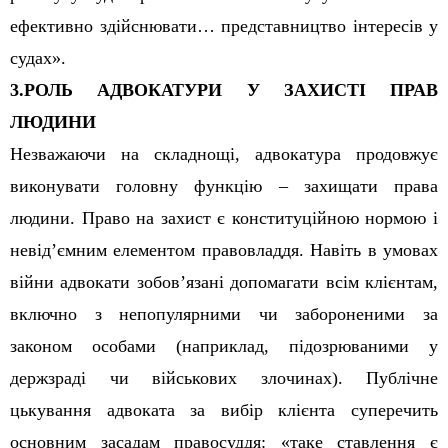
ефективно здійснювати… представництво інтерес
ів
у
судах».
3.
РОЛЬ АДВОКАТУРИ У ЗАХИСТІ ПРАВ
ЛЮДИНИ
Незважаючи на складнощі, адвокатура продовжує
виконувати головну функцію – захищати права
людини. Право на захист є конституційною нормою і
невід’ємним елементом правовладдя. Навіть в умовах
війни адвокати зобов’язані допомагати всім клієнтам,
включно з непопулярними чи забороненими за
законом особами (наприклад, підозрюваними у
держзраді чи військових злочинах). Публічне
цькування адвоката за вибір клієнта суперечить
основним засадам правосуддя: «таке ставлення є