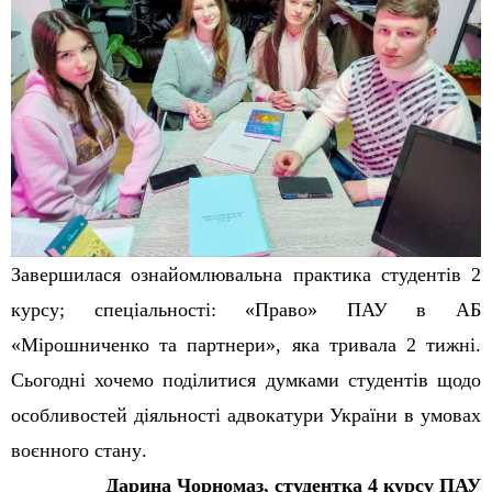
Завершилася ознайомлювальна практика студентів 2
курсу; спеціальності: «Право» ПАУ в АБ
«Мірошниченко та партнери», яка тривала 2 тижні.
Сьогодні хочемо поділитися думками студентів щодо
о
собливост
ей
діяльності адвокатури України в умовах
воєнного стану
.
Дарина
Чорномаз
, студентка 4 курсу ПАУ