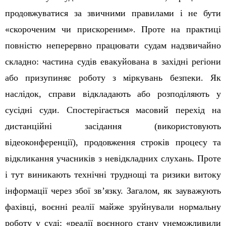
продовжуватися за звичними правилами і не бути
«скороченим чи прискореним». Проте на практиці
повністю неперервно працювати судам надзвичайно
складно: частина судів евакуйована в західні регіони
або призупиняє роботу з міркувань безпеки. Як
наслідок, справи відкладають або розподіляють у
сусідні суди. Спостерігається масовий перехід на
дистанційні засідання (використовують
відеоконференції), продовження строків процесу та
відкликання учасників з невідкладних слухань. Проте
і тут виникають технічні труднощі та ризики витоку
інформації через збої зв’язку. Загалом, як зауважують
фахівці, воєнні реалії майже зруйнували нормальну
роботу у суді: «реалії воєнного стану унеможливили